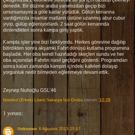
denedik. Bir düzine araba yanımızdan geçip bizi
umursamayınca göle kadar yürüdük. Gölün kenarına
vardığımzda insanlar matların üstüne uzanmış abur cubur
yiyip, gülüp eğleniyorlardı. 2 saat gölün kenarında
dinlendikten sonra kampa giriş yaptık.
Kampta işler yine bizi bekliyordu. Herkes görevine dağılıp
bitirdikten sonra akşamki Fahrt dönüşü kutlama programına
başladık. Her oba kendi hazırladığı skeçleri sundu ve her
oba açısından Fahrtın nasıl geçtiğini gösterdi. Programdan
sonra kalan zamanda kampın içindeki kafeleri dolaşıp
yorgunluk nedir bilmeden eğlenmeye devam ettik.
Zeynep Nuhoğlu GSL’46
İstanbul (Erkek) Lisesi Sakarya İzci Grubu
zaman:
10:28
1 yorum:
Unknown
6 Ağustos 2013 23:57