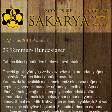
5 Ağustos 2013 Pazartesi
29 Temmuz- Bundeslager
Fahrtın ikinci gününden herkese merhabalar,
Önceki günki yürüyüş ve havuz sefasının ardından yağmur
sesleriyle Fahrtın ikinci gününe uyandık.
Yanımızda kahvaltılık malzemelerimiz olmasına rağmen
hepimiz çevredeki markete uğramayı tercih ettik. Ayrıca
dönüşte buluşacağımız kampın yakınlarındaki gölün
kenarında atıştırmak için birkaç abur cubur da yanımıza
almayı ihmal etmedik. Kahvaltının ardından yaklaşık 3-4 saat
sürecek bir yürüyüşe başladık. 3 saatin ardından otobana
çıktığımızda 2 kilometre sürecek bir yol için otostop çekmeyi