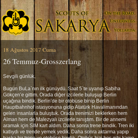
18 Ağustos 2017 Cuma
26 Temmuz-Grosszerlang
Sevgili günlük,
Bugün BuLa`nın ilk günüydü. Saat 5`te uyanıp Sabiha
Gökçen’e gittim. Orada diğer izcilerle buluşup Berlin
uçağına bindik. Berlin’de bir otobüse binip Berlin
Hauptbahnhof istasyonuna gidip Atatürk Havalimanından
gelen insanlarla buluştuk. Orada trenimizi beklerken hem
Alman hem de Malezyalı izcilerle tanıştım. Bir de annemi
aramak için SIM kart aldım. Daha sonra trene bindik. Tren iki
katlıydı ve trende yemek yedik. Daha sonra aktarma yapıp
başka bir trene ve otobüse bindik. Otobüs bizi beş gibi kamp