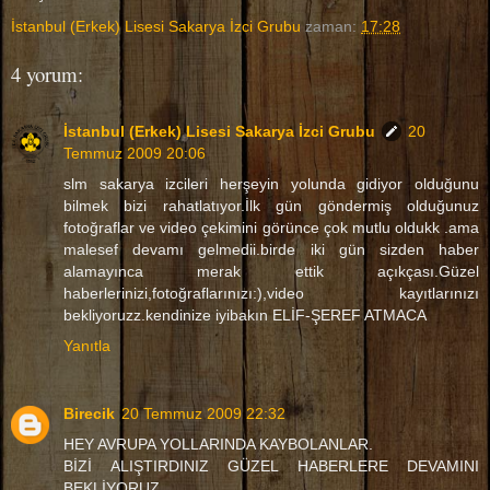
İstanbul (Erkek) Lisesi Sakarya İzci Grubu
zaman:
17:28
4 yorum:
İstanbul (Erkek) Lisesi Sakarya İzci Grubu
20
Temmuz 2009 20:06
slm sakarya izcileri herşeyin yolunda gidiyor olduğunu
bilmek bizi rahatlatıyor.İlk gün göndermiş olduğunuz
fotoğraflar ve video çekimini görünce çok mutlu oldukk .ama
malesef devamı gelmedii.birde iki gün sizden haber
alamayınca merak ettik açıkçası.Güzel
haberlerinizi,fotoğraflarınızı:),video kayıtlarınızı
bekliyoruzz.kendinize iyibakın ELİF-ŞEREF ATMACA
Yanıtla
Birecik
20 Temmuz 2009 22:32
HEY AVRUPA YOLLARINDA KAYBOLANLAR.
BİZİ ALIŞTIRDINIZ GÜZEL HABERLERE DEVAMINI
BEKLİYORUZ.