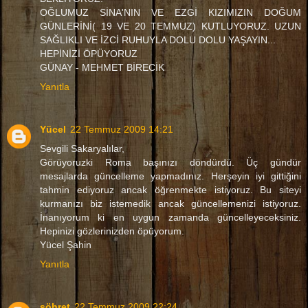
OĞLUMUZ SİNA'NIN VE EZGİ KIZIMIZIN DOĞUM
GÜNLERİNİ( 19 VE 20 TEMMUZ) KUTLUYORUZ. UZUN
SAĞLIKLI VE İZCİ RUHUYLA DOLU DOLU YAŞAYIN...
HEPİNİZİ ÖPÜYORUZ
GÜNAY - MEHMET BİRECİK
Yanıtla
Yücel
22 Temmuz 2009 14:21
Sevgili Sakaryalılar,
Görüyoruzki Roma başınızı döndürdü. Üç gündür
mesajlarda güncelleme yapmadınız. Herşeyin iyi gittiğini
tahmin ediyoruz ancak öğrenmekte istiyoruz. Bu siteyi
kurmanızı biz istemedik ancak güncellemenizi istiyoruz.
İnanıyorum ki en uygun zamanda güncelleyeceksiniz.
Hepinizi gözlerinizden öpüyorum.
Yücel Şahin
Yanıtla
şöhret
22 Temmuz 2009 22:24